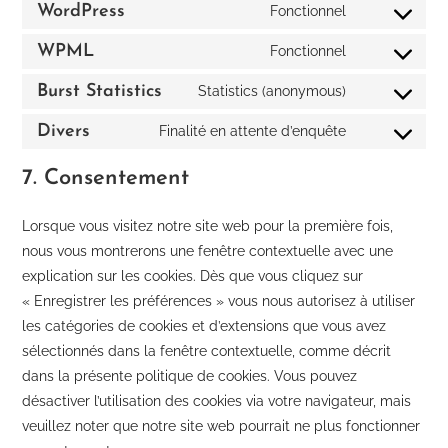
to
WordPress
Fonctionnel
Consent
service
to
WPML
Fonctionnel
elementor
Consent
service
to
Burst Statistics
Statistics (anonymous)
wordpress
Consent
service
to
Divers
Finalité en attente d’enquête
wpml
Consent
service
to
7. Consentement
burst-
service
statistics
divers
Lorsque vous visitez notre site web pour la première fois,
nous vous montrerons une fenêtre contextuelle avec une
explication sur les cookies. Dès que vous cliquez sur
« Enregistrer les préférences » vous nous autorisez à utiliser
les catégories de cookies et d’extensions que vous avez
sélectionnés dans la fenêtre contextuelle, comme décrit
dans la présente politique de cookies. Vous pouvez
désactiver l’utilisation des cookies via votre navigateur, mais
veuillez noter que notre site web pourrait ne plus fonctionner