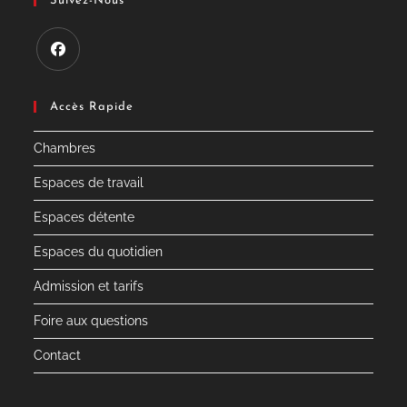
Suivez-Nous
S’ouvre
dans
Accès Rapide
un
Chambres
nouvel
onglet
Espaces de travail
Espaces détente
Espaces du quotidien
Admission et tarifs
Foire aux questions
Contact